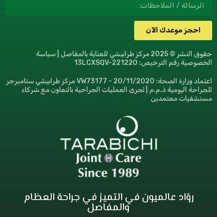
احجز موعدك الآن
حقوق النشر © 2025 مركز طرابيشي للعناية بالمفاصل | سياسة
الخصوصية رقم الترخيص: 13LCXSQV-221220
اعتماد وزارة الصحة: VW73177 - 20/11/2020 مركز طرابيشي ستامبرجر
للجراحة اليومية ذ.م.م | تُجرى العمليات الجراحية بالتعاون مع شركاء
مستشفيات معتمدين
روّاد عالميون في التميز في جراحة العظام
والمفاصل