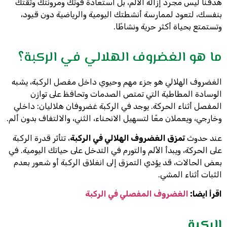
هدفنا ليس مجرد إزالة الألم، بل استعادة قوتك ومرونتك وثقتك
بنفسك، لتعود لممارسة أنشطتك اليومية والرياضية دون قيود،
وتستمتع بحياة أكثر حرية ونشاطًا.
ما هو الغضروف الهلالي في الركبة؟
الغضروف الهلالي هو جزء مهم وحيوي داخل مفصل الركبة، يشبه
الوسادة المطاطية التي تمتص الصدمات وتحافظ على توازن
المفصل أثناء الحركة. يوجد في الركبة غضروفان هلاليان: داخلي
وخارجي، ويعملان معًا لتسهيل الانحناء، الثني، والالتفاف بدون ألم.
عند حدوث
تمزق الغضروف الهلالي في الركبة
، تتأثر قدرة الركبة
على الحركة، ويبدأ الألم والتورم في التدخل على حياتك اليومية. في
بعض الحالات، قد يؤدي التمزق إلى انغلاق الركبة أو شعور بعدم
الثبات أثناء المشي.
اقرأ ايضا:
الغضروف المفصلي في الركبة
الركبة