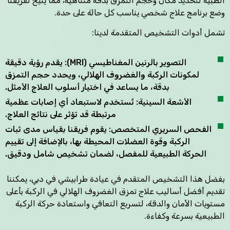
الطبية لتحديد مكان وحجم التمزق بدقة متناهية، مما يتيح لفريقنا
وضع برنامج علاج شخصي يناسب كل حالة على حدة.
تشمل أدوات التشخيص المتقدمة لدينا:
التصوير بالرنين المغناطيسي (MRI): يقدم رؤية دقيقة
لمكونات الركبة والغضروف الهلالي، ويحدد حجم التمزق
بدقة، ما يساعد في اختيار أسلوب العلاج الأمثل.
الأشعة السينية: تُستخدم لاستبعاد أي إصابات عظمية
مرتبطة قد تؤثر على نتائج العلاج.
الفحص السريري المتخصص: يقوم فريقنا بقياس مدى ثبات
الركبة وقوة العضلات المحيطة بها، بالإضافة إلى تقييم
الحركة الطبيعية للمفصل، لضمان تشخيص شامل ودقيق.
بفضل هذا التشخيص المتقدم في عيادة طرابيشي في دبي، يمكننا
تقديم أفضل أساليب علاج تمزق الغضروف الهلالي في الركبة بأعلى
مستويات الأمان والدقة، لتسريع التعافي واستعادة حركة الركبة
الطبيعية بسرعة وكفاءة.