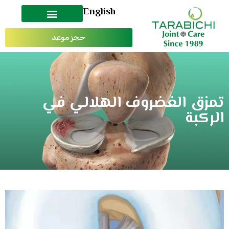
English
حجز موعد
تمزق الغضروف الهلالي في
الركبة