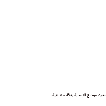
الطبيب خطة علاج مخصصة لحالتك.
صى درجات التعقيم والراحة.
حديد موضع الإصابة بدقة متناهية.