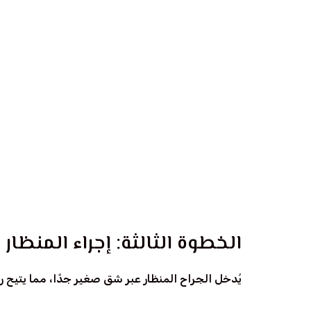
الخطوة الأولى: التشخيص الد
تبدأ الرحلة بتقييم شامل يشمل الفحص السريري، الأشعة
الخطوة الثانية: التخدير والإعدا
تُجرى العملية عادةً تحت التخدير النصفي أو العام، 
الخطوة الثالثة: إجراء المنظار 
يُدخل الجراح المنظار عبر شق صغير جدًا، مما يتيح