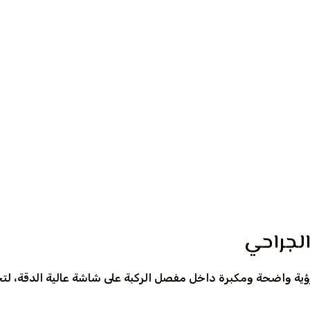
قيق ووضع الخطة العلاجية
، والتحاليل اللازمة لتحديد سبب الألم أو المشكلة بدقة، ثم يضع 
د للجراحة
حسب حالتك الصحية. بعدها يتم تجهيز الركبة بعناية تامة لضمان أق
الجراحي
 رؤية واضحة ومكبرة داخل مفصل الركبة على شاشة عالية الدقة، لت